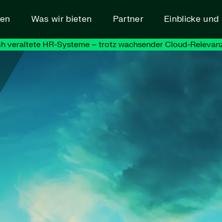
den
Was wir bieten
Partner
Einblicke un
h veraltete HR-Systeme – trotz wachsender Cloud-Relevanz