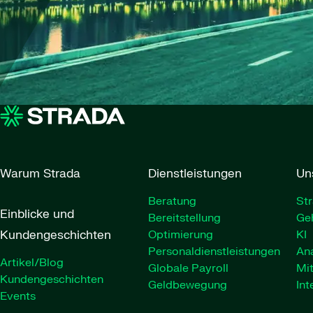
Warum Strada
Dienstleistungen
Un
Beratung
Str
Einblicke und
Bereitstellung
Ge
Kundengeschichten
Optimierung
KI
Personaldienstleistungen
Ana
Artikel/Blog
Globale Payroll
Mit
Kundengeschichten
Geldbewegung
Int
Events