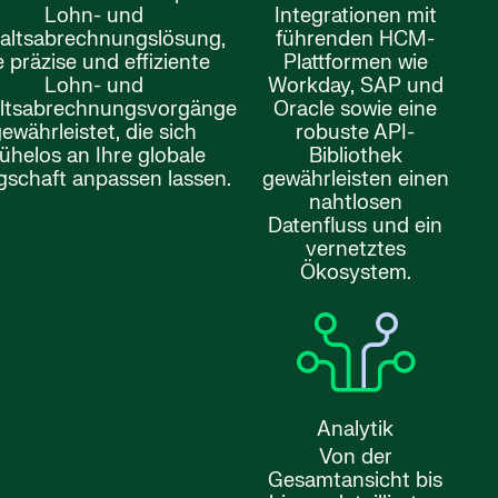
Lohn- und
Integrationen mit
altsabrechnungslösung,
führenden HCM-
e präzise und effiziente
Plattformen wie
Lohn- und
Workday, SAP und
ltsabrechnungsvorgänge
Oracle sowie eine
ewährleistet, die sich
robuste API-
ühelos an Ihre globale
Bibliothek
gschaft anpassen lassen.
gewährleisten einen
nahtlosen
Datenfluss und ein
vernetztes
Ökosystem.
Analytik
Von der
Gesamtansicht bis