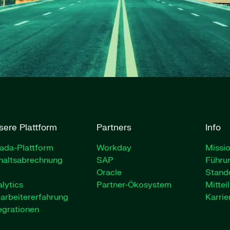
sere Plattform
Partners
Info
ada-Plattform
Workday
Missio
haltsabrechnung
SAP
Führu
Oracle
Stand
lytics
Partner-Ökosystem
Mittei
arbeitererfahrung
Karrie
egrationen