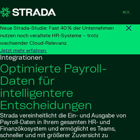
Skip to content
Neue Strada-Studie: Fast 40 % der Unternehmen
nutzen noch veraltete HR-Systeme – trotz
wachsender Cloud-Relevanz.
Jetzt mehr erfahren.
Integrationen
Optimierte Payroll-
Daten für
intelligentere
Entscheidungen
Strada vereinheitlicht die Ein- und Ausgabe von
Payroll-Daten in Ihrem gesamten HR- und
Finanzökosystem und ermöglicht es Teams,
schneller und mit größerer Zuversicht zu