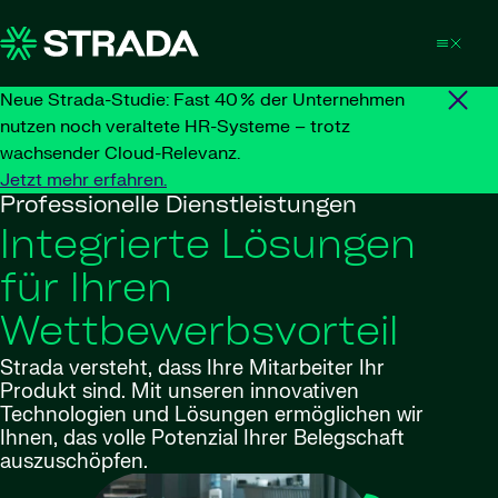
Skip to content
Neue Strada-Studie: Fast 40 % der Unternehmen
nutzen noch veraltete HR-Systeme – trotz
wachsender Cloud-Relevanz.
Jetzt mehr erfahren.
Professionelle Dienstleistungen
Integrierte Lösungen
für Ihren
Wettbewerbsvorteil
Strada versteht, dass Ihre Mitarbeiter Ihr
Produkt sind. Mit unseren innovativen
Technologien und Lösungen ermöglichen wir
Ihnen, das volle Potenzial Ihrer Belegschaft
auszuschöpfen.