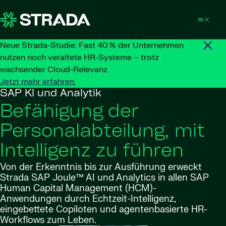
Skip to content
Neue Strada-Studie: Fast 40 % der Unternehmen
nutzen noch veraltete HR-Systeme – trotz
wachsender Cloud-Relevanz.
Jetzt mehr erfahren.
SAP KI und Analytik
Befähigung der
Personalabteilung, mit
Intelligenz zu führen
Von der Erkenntnis bis zur Ausführung erweckt
Strada SAP Joule™ AI und Analytics in allen SAP
Human Capital Management (HCM)-
Anwendungen durch Echtzeit-Intelligenz,
eingebettete Copiloten und agentenbasierte HR-
Workflows zum Leben.