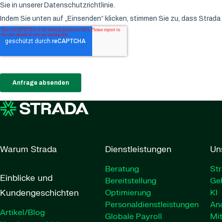
Warum Strada
Dienstleistungen
Un
Beratung
Str
Einblicke und
Bereitstellung
Ge
Kundengeschichten
Optimierung
KI
Personaldienstleistungen
Ana
Artikel/Blog
Globale Payroll
Mit