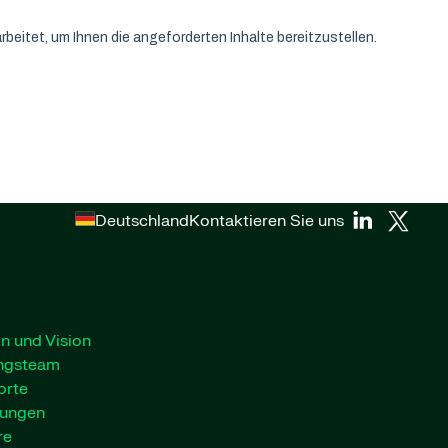
Deutschland
Kontaktieren Sie uns
n und Vision
ngsteam
orte
lungen
re