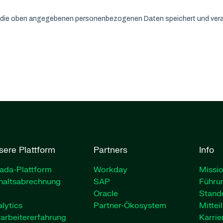
sere Plattform
Partners
Info
ada-Plattform
Workday
Missio
haltsabrechnung
SAP
Führu
Oracle
Stand
lytics
Partner-Ökosystem
Mittei
arbeitererfahrung
Karrie