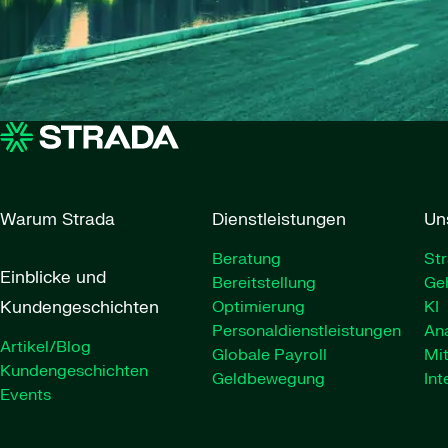
Warum Strada
Dienstleistungen
Un
Beratung
Str
Einblicke und
Bereitstellung
Ge
Kundengeschichten
Optimierung
KI
Personaldienstleistungen
Ana
Artikel/Blog
Globale Payroll
Mit
Kundengeschichten
Geldbewegung
Int
Events