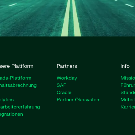
sere Plattform
Partners
Info
ada-Plattform
Workday
Missio
haltsabrechnung
SAP
Führu
Oracle
Stand
lytics
Partner-Ökosystem
Mittei
arbeitererfahrung
Karrie
egrationen