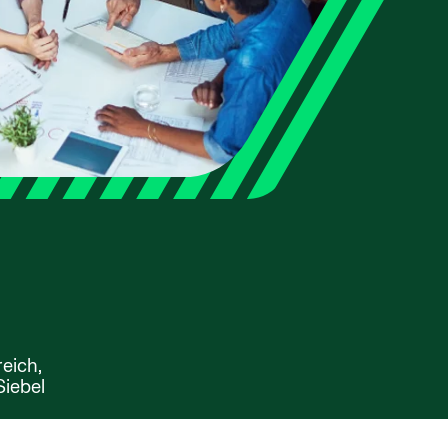
eich,
iebel