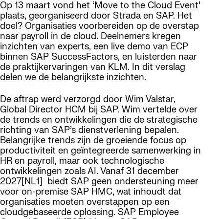
Op 13 maart vond het ‘Move to the Cloud Event’
plaats, georganiseerd door Strada en SAP. Het
doel? Organisaties voorbereiden op de overstap
naar payroll in de cloud. Deelnemers kregen
inzichten van experts, een live demo van ECP
binnen SAP SuccessFactors, en luisterden naar
de praktijkervaringen van KLM. In dit verslag
delen we de belangrijkste inzichten.
De aftrap werd verzorgd door Wim Valstar,
Global Director HCM bij SAP. Wim vertelde over
de trends en ontwikkelingen die de strategische
richting van SAP’s dienstverlening bepalen.
Belangrijke trends zijn de groeiende focus op
productiviteit en geïntegreerde samenwerking in
HR en payroll, maar ook technologische
ontwikkelingen zoals AI. Vanaf 31 december
2027[NL1] biedt SAP geen ondersteuning meer
voor on-premise SAP HMC, wat inhoudt dat
organisaties moeten overstappen op een
cloudgebaseerde oplossing. SAP Employee