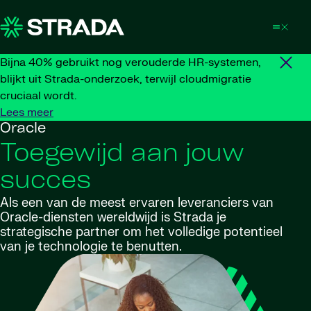
Skip to content
Bijna 40% gebruikt nog verouderde HR-systemen,
blijkt uit Strada-onderzoek, terwijl cloudmigratie
cruciaal wordt.
Lees meer
Oracle
Toegewijd aan jouw
succes
Als een van de meest ervaren leveranciers van
Oracle-diensten wereldwijd is Strada je
strategische partner om het volledige potentieel
van je technologie te benutten.