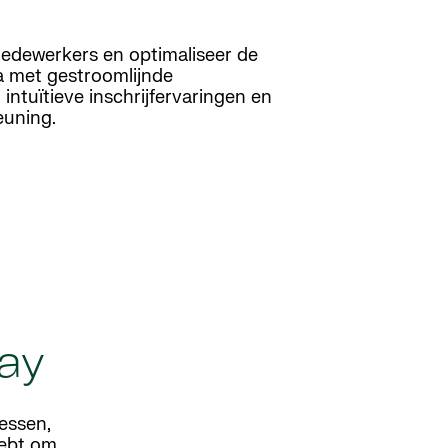
edewerkers en optimaliseer de
a met gestroomlijnde
intuïtieve inschrijfervaringen en
euning.
day
essen,
hebt om