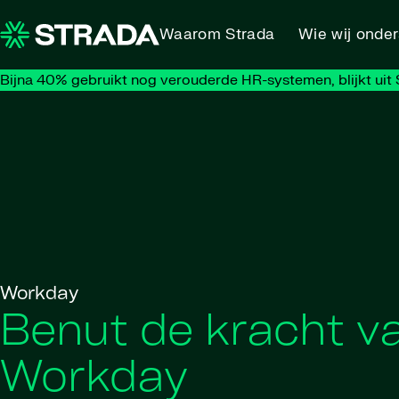
Skip to content
Waarom Strada
Wie wij onde
Bijna 40% gebruikt nog verouderde HR-systemen, blijkt uit S
Workday
Benut de kracht v
Workday