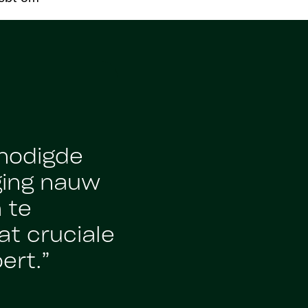
nodigde
 ging nauw
 te
t cruciale
ert.”