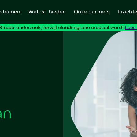
rsteunen
Wat wij bieden
Onze partners
Inzicht
trada-onderzoek, terwijl cloudmigratie cruciaal wordt.
Lees
an