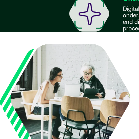
Digita
onder
end di
proces