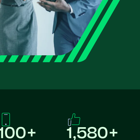
100+
1,580+