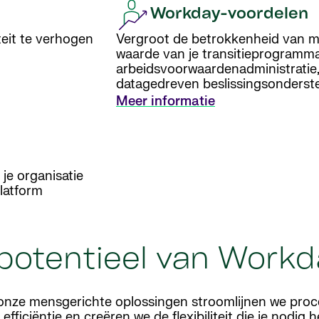
Workday-voordelen
teit te verhogen
Vergroot de betrokkenheid van m
waarde van je transitieprogramm
arbeidsvoorwaardenadministratie, 
datagedreven beslissingsonderst
Meer informatie
je organisatie
platform
 potentieel van Work
 onze mensgerichte oplossingen stroomlijnen we proc
ficiëntie en creëren we de flexibiliteit die je nodig 