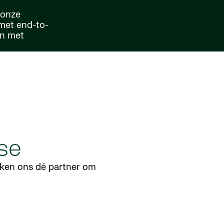
 onze
 met end-to-
en met
se
ken ons dé partner om