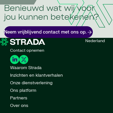
is de grootste uitdaging”
Artikel
Mini-multinationals helpen om