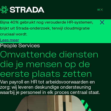
Skip to content
Bijna 40% gebruikt nog verouderde HR-systemen,
blijkt uit Strada-onderzoek, terwijl cloudmigratie
cruciaal wordt.
Lees meer
People Services
Omvattende diensten
die je mensen op de
eerste plaats zetten
Van payroll en HR tot arbeidsvoorwaarden en
zorg: wij leveren deskundige ondersteuning
waarbij je personeel in elk proces centraal staat.