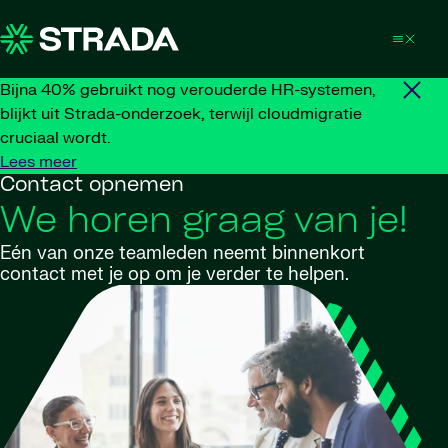
Skip to content
Bijna 40% gebruikt nog verouderde HR-systemen,
blijkt uit Strada-onderzoek, terwijl cloudmigratie
cruciaal wordt.
Lees meer
Contact opnemen
We horen graag van je!
Eén van onze teamleden neemt binnenkort
contact met je op om je verder te helpen.