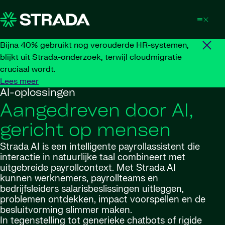
Skip to content
Bijna 40% gebruikt nog verouderde HR-systemen,
blijkt uit Strada-onderzoek, terwijl cloudmigratie
cruciaal wordt.
Lees meer
AI-oplossingen
Aangedreven door AI,
gericht op mensen
Strada AI is een intelligente payrollassistent die
interactie in natuurlijke taal combineert met
uitgebreide payrollcontext. Met Strada AI
kunnen werknemers, payrollteams en
bedrijfsleiders salarisbeslissingen uitleggen,
problemen ontdekken, impact voorspellen en de
besluitvorming slimmer maken.
In tegenstelling tot generieke chatbots of rigide