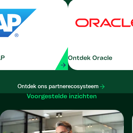
AP
Ontdek Oracle
Ontdek ons ​​partnerecosysteem
Voorgestelde inzichten