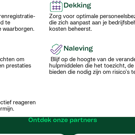
Dekking
enregistratie-
Zorg voor optimale personeelsbez
d te
die zich aanpast aan je bedrijfsb
e waarborgen.
kosten beheerst.
Naleving
zichten om
Blijf op de hoogte van de veran
en prestaties
hulpmiddelen die het toezicht, de
bieden die nodig zijn om risico's 
ectief reageren
rmijn.
Ontdek onze partners