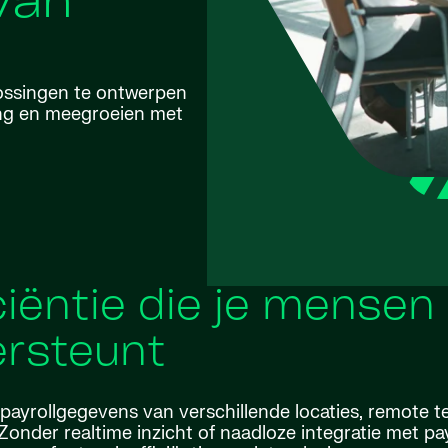
van
ossingen te ontwerpen
ing en meegroeien met
ëntie die je mensen
rsteunt
ayrollgegevens van verschillende locaties, remote 
onder realtime inzicht of naadloze integratie met pay