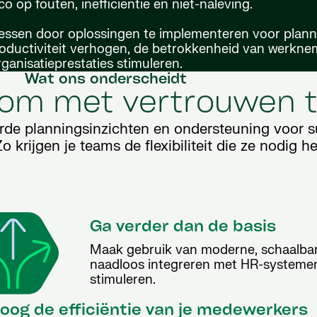
co op fouten, inefficiëntie en niet-naleving.
ssen door oplossingen te implementeren voor plann
productiviteit verhogen, de betrokkenheid van werkne
anisatieprestaties stimuleren.
Wat ons onderscheidt
id om met vertrouwen 
de planningsinzichten en ondersteuning voor sup
krijgen je teams de flexibiliteit die ze nodig 
Ga verder dan de basis
Maak gebruik van moderne, schaalbar
naadloos integreren met HR-systemen e
stimuleren.
oog de efficiëntie van je medewerkers