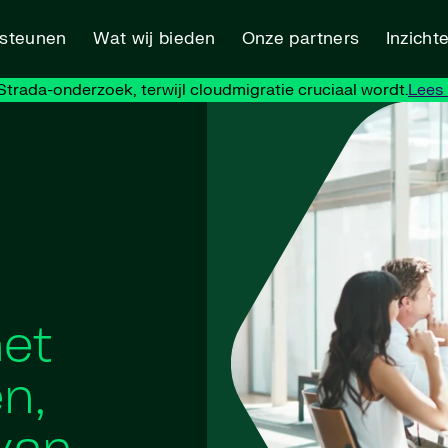
rsteunen
Wat wij bieden
Onze partners
Inzicht
trada-onderzoek, terwijl cloudmigratie cruciaal wordt.
Lees
het
n,