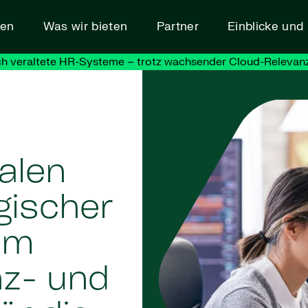
den
Was wir bieten
Partner
Einblicke un
h veraltete HR-Systeme – trotz wachsender Cloud-Relevanz
alen
gischer
rum
nz- und