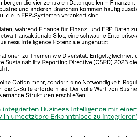
n bergen die vier zentralen Datenquellen – Finanzen, 
industrie und anderen Branchen kommen häufig zusätz
, die in ERP‑Systemen verankert sind.
tdaten, während Finance für Finanz‑ und ERP‑Daten zu
etwa transaktionale Silos, eine schwache Enterprise‑
usiness‑Intelligence‑Potenziale ungenutzt.
tionen zu Themen wie Diversität, Entgeltgleichheit
e Sustainability Reporting Directive (CSRD) 2023 di
cht.
eine Option mehr, sondern eine Notwendigkeit. Regul
ie C‑Suite erfordern sie. Der volle Wert von Busines
overnance‑Strukturen erschließen.
h integrierten Business Intelligence mit ein
v in umsetzbare Erkenntnisse zu integriere