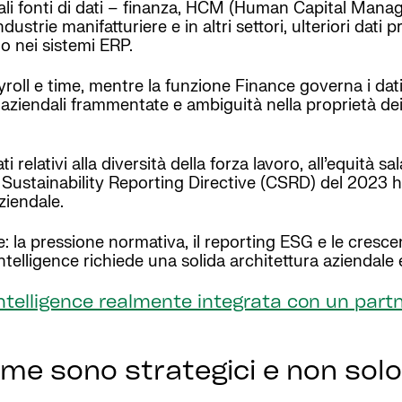
cipali fonti di dati – finanza, HCM (Human Capital Man
trie manifatturiere e in altri settori, ulteriori dati p
o nei sistemi ERP.
oll e time, mentre la funzione Finance governa i dati 
 aziendali frammentate e ambiguità nella proprietà dei
elativi alla diversità della forza lavoro, all’equità sal
ate Sustainability Reporting Directive (CSRD) del 2023
ziendale.
: la pressione normativa, il reporting ESG e le crescen
intelligence richiede una solida architettura aziendale
 intelligence realmente integrata con un part
ime sono strategici e non solo