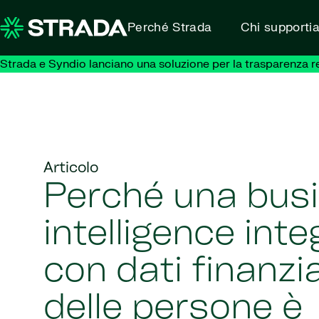
Skip to content
Perché Strada
Chi supporti
Strada e Syndio lanciano una soluzione per la trasparenza retr
Articolo
Perché una bus
intelligence int
con dati finanzia
delle persone è