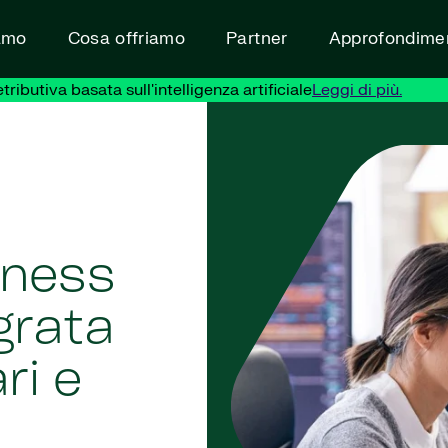
amo
Cosa offriamo
Partner
Approfondimen
ibutiva basata sull'intelligenza artificiale
Leggi di più.
iness
egrata
ri e