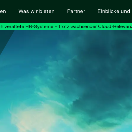
den
Was wir bieten
Partner
Einblicke un
h veraltete HR-Systeme – trotz wachsender Cloud-Relevanz