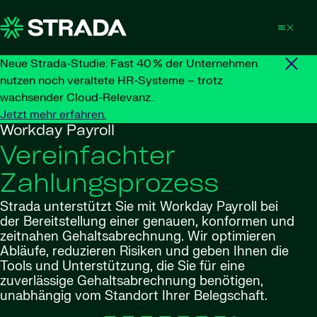
Skip to content
Neue Strada-Studie: Fast 40 % der Unternehmen
nutzen noch veraltete HR-Systeme – trotz
wachsender Cloud-Relevanz.
Jetzt mehr erfahren.
Workday Payroll
Vereinfachter
Zahlungsprozess
Strada unterstützt Sie mit Workday Payroll bei
der Bereitstellung einer genauen, konformen und
zeitnahen Gehaltsabrechnung. Wir optimieren
Abläufe, reduzieren Risiken und geben Ihnen die
Tools und Unterstützung, die Sie für eine
zuverlässige Gehaltsabrechnung benötigen,
unabhängig vom Standort Ihrer Belegschaft.