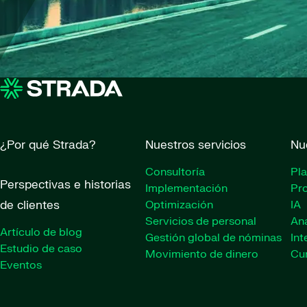
¿Por qué Strada?
Nuestros servicios
Nu
Consultoría
Pl
Perspectivas e historias
Implementación
Pr
de clientes
Optimización
IA
Servicios de personal
Ana
Artículo de blog
Gestión global de nóminas
Int
Estudio de caso
Movimiento de dinero
Cu
Eventos