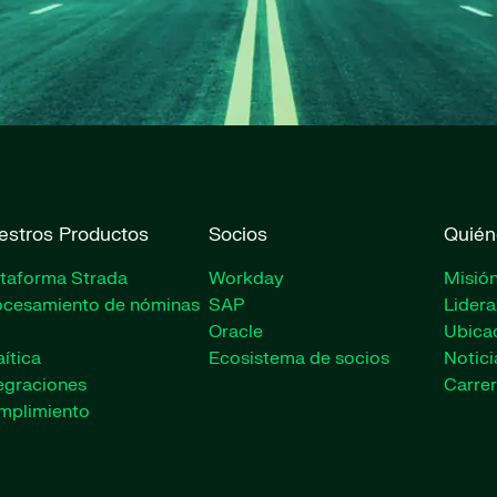
estros Productos
Socios
Quién
ataforma Strada
Workday
Misión
ocesamiento de nóminas
SAP
Lider
Oracle
Ubica
ítica
Ecosistema de socios
Notici
egraciones
Carrer
mplimiento