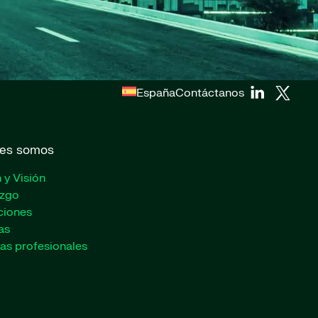
España
Contáctanos
es somos
 y Visión
azgo
ciones
as
as profesionales