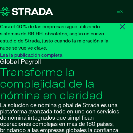
Skip to content
Casi el 40 % de las empresas sigue utilizando
sistemas de RR. HH. obsoletos, según un nuevo
estudio de Strada, justo cuando la migración a la
nube se vuelve clave.
Lea la publicación completa.
Global Payroll
Transforme la
complejidad de la
nómina en claridad
La solución de nómina global de Strada es una
plataforma avanzada todo en uno con servicios
de nómina integrados que simplifican
operaciones complejas en más de 180 países,
brindando a las empresas globales la confianza