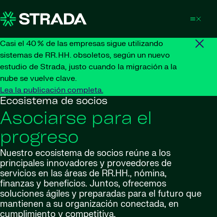
Skip to content
Casi el 40 % de las empresas sigue utilizando
sistemas de RR. HH. obsoletos, según un nuevo
estudio de Strada, justo cuando la migración a la
nube se vuelve clave.
Lea la publicación completa.
Ecosistema de socios
Asociarse para el
progreso
Nuestro ecosistema de socios reúne a los
principales innovadores y proveedores de
servicios en las áreas de RR.HH., nómina,
finanzas y beneficios. Juntos, ofrecemos
soluciones ágiles y preparadas para el futuro que
mantienen a su organización conectada, en
cumplimiento y competitiva.