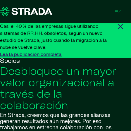
Skip to content
Casi el 40 % de las empresas sigue utilizando
sistemas de RR. HH. obsoletos, según un nuevo
estudio de Strada, justo cuando la migración a la
nube se vuelve clave.
Lea la publicación completa.
Socios
Desbloquee un mayor
valor organizacional a
través de la
colaboración
En Strada, creemos que las grandes alianzas
generan resultados aún mejores. Por eso
trabajamos en estrecha colaboración con los