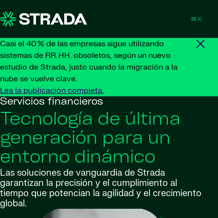
Skip to content
Casi el 40 % de las empresas sigue utilizando
sistemas de RR. HH. obsoletos, según un nuevo
estudio de Strada, justo cuando la migración a la
nube se vuelve clave.
Lea la publicación completa.
Servicios financieros
Tecnología de última
generación para un
entorno dinámico
Las soluciones de vanguardia de Strada
garantizan la precisión y el cumplimiento al
tiempo que potencian la agilidad y el crecimiento
global.