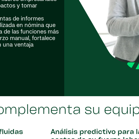
mpactos y tomar
entas de informes
ializada en nómina que
a de las funciones más
rzo manual, fortalece
n una ventaja
complementa su equi
fluidas
Análisis predictivo para 