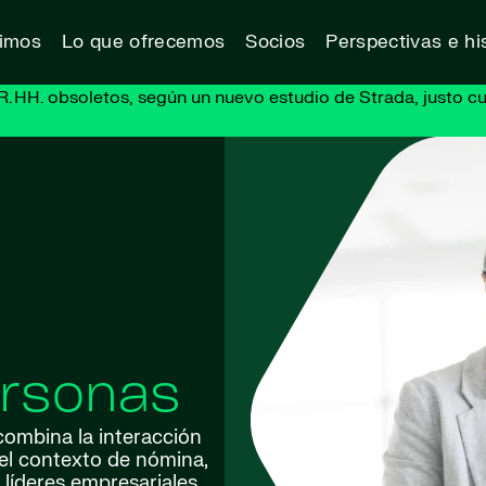
vimos
Lo que ofrecemos
Socios
Perspectivas e his
R. HH. obsoletos, según un nuevo estudio de Strada, justo cu
ersonas
combina la interacción
el contexto de nómina,
 líderes empresariales