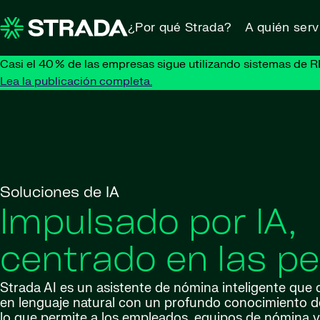
Skip to content
¿Por qué Strada?
A quién ser
Casi el 40 % de las empresas sigue utilizando sistemas de R
Lea la publicación completa.
Soluciones de IA
Impulsado por IA,
centrado en las p
Strada AI es un asistente de nómina inteligente que 
en lenguaje natural con un profundo conocimiento d
lo que permite a los empleados, equipos de nómina y