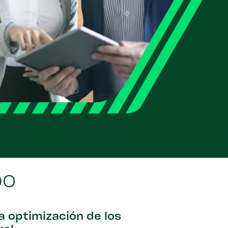
po
la optimización de los