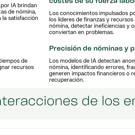
costes de su fuerza labo
 por IA brindan
tas de nómina,
Los conocimientos impulsados por 
 la satisfacción
los líderes de finanzas y recurs
nómina, detectar ineficiencias y 
conviertan en problemas.
Precisión de nóminas y p
 tiempos de
Los modelos de IA detectan anoma
gnar recursos
nómina, identificando errores, f
generen impactos financieros o 
recuperación.
interacciones de los 