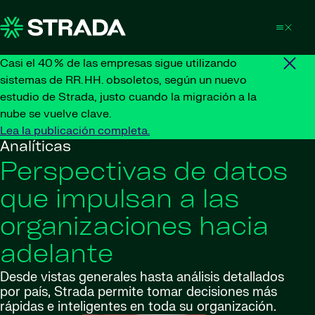
Skip to content
Casi el 40 % de las empresas sigue utilizando
sistemas de RR. HH. obsoletos, según un nuevo
estudio de Strada, justo cuando la migración a la
nube se vuelve clave.
Lea la publicación completa.
Analíticas
Perspectivas de datos
que impulsan a las
organizaciones hacia
adelante
Desde vistas generales hasta análisis detallados
por país, Strada permite tomar decisiones más
rápidas e inteligentes en toda su organización.