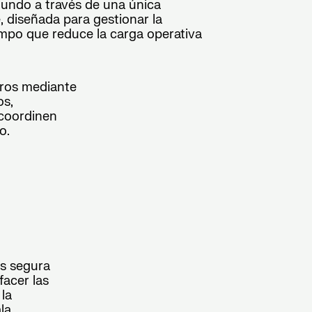
undo a través de una única
, diseñada para gestionar la
empo que reduce la carga operativa
eros mediante
os,
 coordinen
o.
a
os segura
facer las
 la
la.