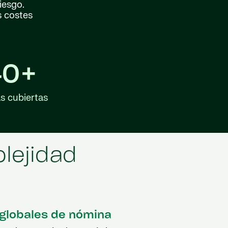
iesgo.
s costes
40+
as cubiertas
lejidad
 globales de nómina