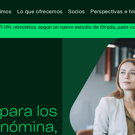
vimos
Lo que ofrecemos
Socios
Perspectivas e his
R. HH. obsoletos, según un nuevo estudio de Strada, justo cu
para los
 nómina,