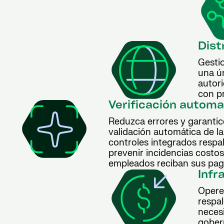
Dist
Gestio
una ú
autor
con p
Verificación automa
Reduzca errores y garantic
validación automática de l
controles integrados respa
prevenir incidencias costo
empleados reciban sus pag
Infr
Opere
respa
neces
gober