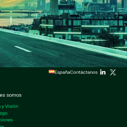
España
Contáctanos
es somos
 y Visión
azgo
ciones
as