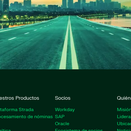
estros Productos
Socios
Quién
ataforma Strada
Workday
Misión
ocesamiento de nóminas
SAP
Lider
Oracle
Ubica
ítica
Ecosistema de socios
Notici