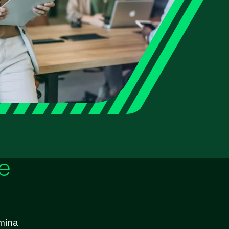
e
ómina