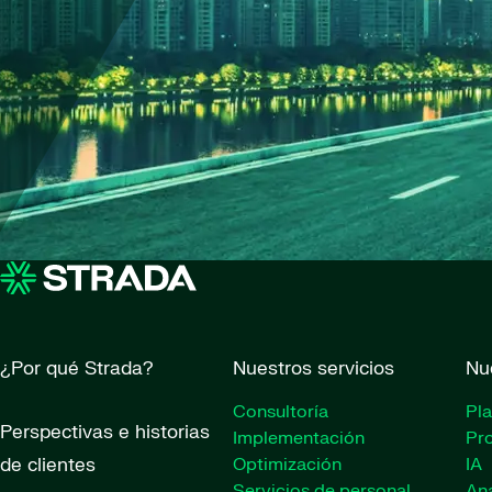
¿Por qué Strada?
Nuestros servicios
Nu
Consultoría
Pl
Perspectivas e historias
Implementación
Pr
de clientes
Optimización
IA
Servicios de personal
Ana