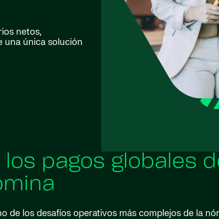
ios netos,
e una única solución
e los pagos globales d
ómina
no de los desafíos operativos más complejos de la n