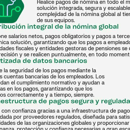
Realice pagos de nómina en todo el m
solución integrada, segura y escalable
complejidad de la nómina global al ti
de sus equipos.
ribución integral de la nómina global
ne salarios netos, pagos obligatorios y pagos a terc
nica solución, garantizando que los pagos a emplead
idades fiscales y entidades gestoras de pensiones se
recisión y se realicen puntualmente, en todo moment
tizada de datos bancarios
e la seguridad de los pagos mediante la
as cuentas bancarias de los empleados. Los
ldan el cumplimiento normativo y ayudan a
sas en los pagos, garantizando que los
os correctamente y a tiempo, siempre.
aestructura de pagos segura y regulad
 con confianza gracias a una infraestructura de pag
ldada por proveedores regulados, diseñada para satis
idades de las organizaciones globales y proporcionar
nanza, protección y confianza necesarias a gran esca