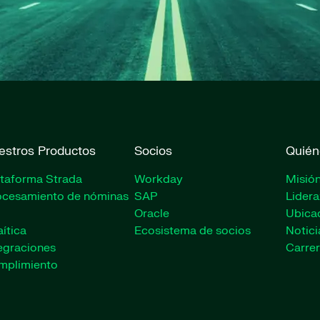
estros Productos
Socios
Quién
ataforma Strada
Workday
Misión
ocesamiento de nóminas
SAP
Lider
Oracle
Ubica
ítica
Ecosistema de socios
Notici
egraciones
Carrer
mplimiento