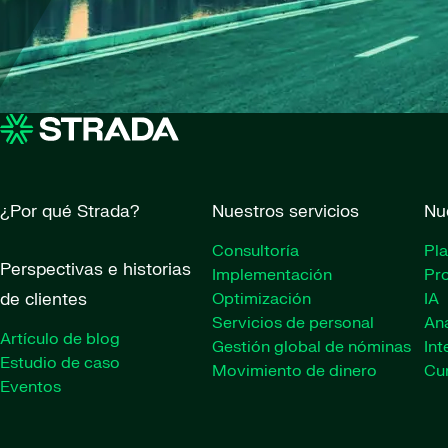
¿Por qué Strada?
Nuestros servicios
Nu
Consultoría
Pl
Perspectivas e historias
Implementación
Pr
de clientes
Optimización
IA
Servicios de personal
Ana
Artículo de blog
Gestión global de nóminas
Int
Estudio de caso
Movimiento de dinero
Cu
Eventos