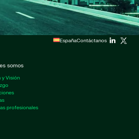
España
Contáctanos
es somos
 y Visión
azgo
ciones
as
as profesionales