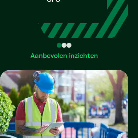
CFO
M
Chief P
Aanbevolen inzichten