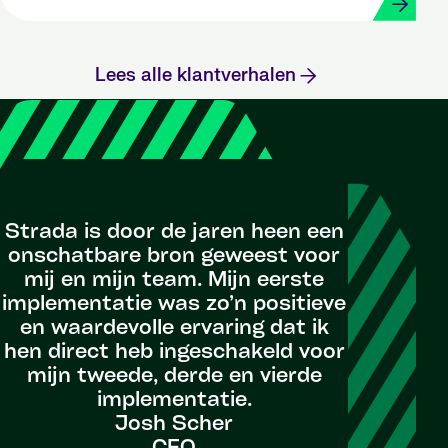
Lees alle klantverhalen
Onze sa
is van c
Strada is door de jaren heen een
ze boden
onschatbare bron geweest voor
en stan
mij en mijn team. Mijn eerste
die ons 
implementatie was zo’n positieve
van d
en waardevolle ervaring dat ik
doorgro
hen direct heb ingeschakeld voor
aan een 
mijn tweede, derde en vierde
organisa
implementatie.
de vera
Josh Scher
miljoene