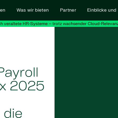
den
Was wir bieten
Partner
Einblicke un
h veraltete HR-Systeme – trotz wachsender Cloud-Relevanz
Payroll
ex 2025
 die