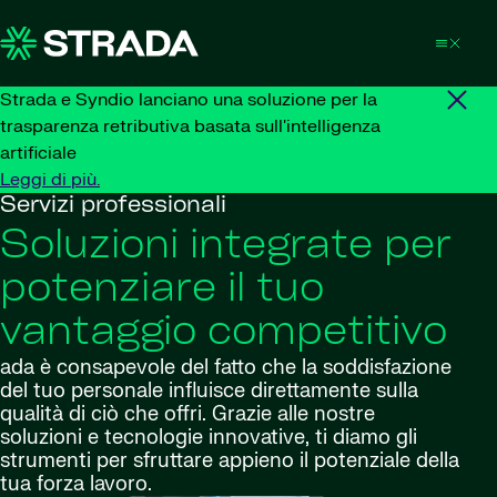
Skip to content
Strada e Syndio lanciano una soluzione per la
trasparenza retributiva basata sull'intelligenza
artificiale
Leggi di più.
Servizi professionali
Soluzioni integrate per
potenziare il tuo
vantaggio competitivo
ada è consapevole del fatto che la soddisfazione
del tuo personale influisce direttamente sulla
qualità di ciò che offri. Grazie alle nostre
soluzioni e tecnologie innovative, ti diamo gli
strumenti per sfruttare appieno il potenziale della
tua forza lavoro.