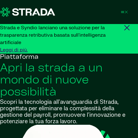
Skip to content
Strada e Syndio lanciano una soluzione per la
trasparenza retributiva basata sull'intelligenza
artificiale
Leggi di più.
Piattaforma
Apri la strada a un
mondo di nuove
possibilità
Scopri la tecnologia all'avanguardia di Strada,
progettata per eliminare la complessità della
gestione del payroll, promuovere l'innovazione e
potenziare la tua forza lavoro.