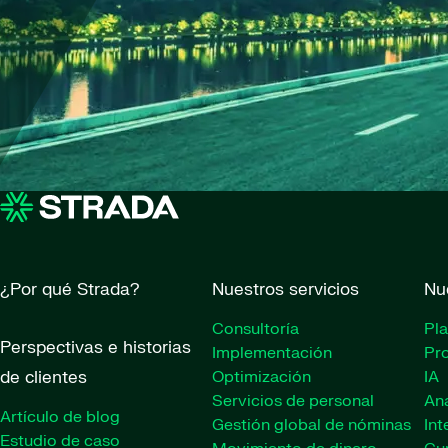
¿Por qué Strada?
Nuestros servicios
Nu
Consultoría
Pl
Perspectivas e historias
Implementación
Pr
de clientes
Optimización
IA
Servicios de personal
Ana
Artículo de blog
Gestión global de nóminas
Int
Estudio de caso