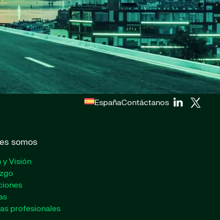
España
Contáctanos
es somos
 y Visión
azgo
ciones
as
as profesionales