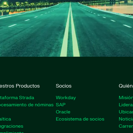
estros Productos
Socios
Quién
ataforma Strada
Workday
Misión
ocesamiento de nóminas
SAP
Lider
Oracle
Ubica
ítica
Ecosistema de socios
Notici
egraciones
Carrer