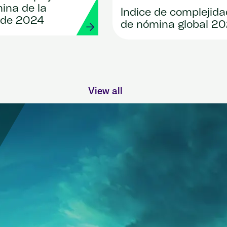
ina de la
Índice de complejida
 de 2024
de nómina global 2
View all