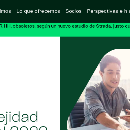
vimos
Lo que ofrecemos
Socios
Perspectivas e his
R. HH. obsoletos, según un nuevo estudio de Strada, justo cu
ejidad