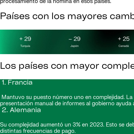
procesamiento de la nómina en esos países.
Países con los mayores camb
Los países con mayor comple
1. Francia
Mantuvo su puesto número uno en complejidad. La gr
presentación manual de informes al gobierno ayuda a
2. Alemania
Su complejidad aumentó un 3% en 2023. Esto se debe 
distintas frecuencias de pago.