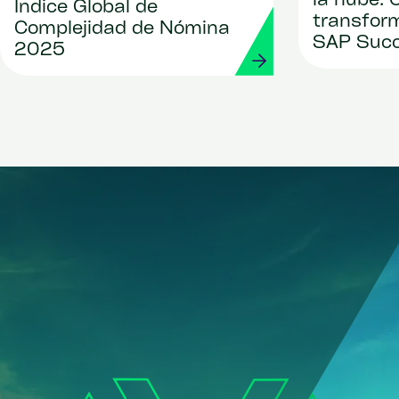
la nube:
Índice Global de
transfor
Complejidad de Nómina
SAP Succ
2025
Strada