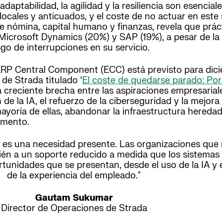
daptabilidad, la agilidad y la resiliencia son esenci
ocales y anticuados, y el coste de no actuar en est
 de nómina, capital humano y finanzas, revela que pr
crosoft Dynamics (20%) y SAP (19%), a pesar de la i
sgo de interrupciones en su servicio.
ERP Central Component (ECC) está previsto para dic
 de Strada titulado
‘
El coste de quedarse parado: Por
a creciente brecha entre las aspiraciones empresariale
de la IA, el refuerzo de la ciberseguridad y la mejora
ayoría de ellas, abandonar la infraestructura hered
omento.
, es una necesidad presente. Las organizaciones que 
n a un soporte reducido a medida que los sistemas lo
unidades que se presentan, desde el uso de la IA y el
de la experiencia del empleado."
Gautam Sukumar
Director de Operaciones de Strada