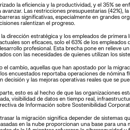
izado la eficiencia y la productividad, y el 35% se en
 avanzar. Las restricciones presupuestarias (42%), la
 barreras significativas, especialmente en grandes o
isiones ralentizan el progreso.
la dirección estratégica y los empleados de primera l
ctuales son eficaces, solo el 63% de los empleados d
esarrollo profesional. Esta brecha pone en relieve u
dos con las necesidades de quienes utilizan los siste
el cambio, aquellas que han apostado por la migrac
 los encuestados reportaba operaciones de nómina flui
n decisión y las mejoras operativas reales que se pue
parte, esto es al hecho de que las organizaciones e
da, visibilidad de datos en tiempo real, infraestruct
ectiva de Información sobre Sostenibilidad Corporat
etrasar la migración significa depender de sistemas q
asadas en la nube proporcionan una base para una ma