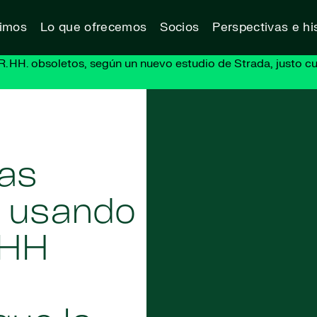
vimos
Lo que ofrecemos
Socios
Perspectivas e his
R. HH. obsoletos, según un nuevo estudio de Strada, justo cu
las
 usando
RHH