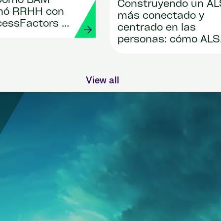
 Cómo BAM
Construyendo un AL
mó RRHH con
más conectado y
essFactors y
centrado en las
personas: cómo ALS
está transformando
RR. HH. con Workday
Strada
View all