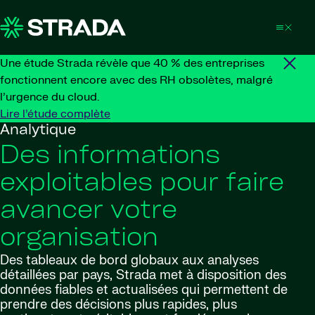
Skip to content
Une étude Strada révèle que 40 % des entreprises
fonctionnent encore avec des RH obsolètes, malgré
l’urgence du cloud.
Lire l’étude complète
Analytique
Des informations
exploitables pour faire
avancer votre
organisation
Des tableaux de bord globaux aux analyses
détaillées par pays, Strada met à disposition des
données fiables et actualisées qui permettent de
prendre des décisions plus rapides, plus