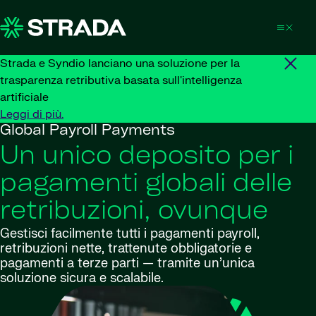
Skip to content
Strada e Syndio lanciano una soluzione per la
trasparenza retributiva basata sull'intelligenza
artificiale
Leggi di più.
Global Payroll Payments
Un unico deposito per i
pagamenti globali delle
retribuzioni, ovunque
Gestisci facilmente tutti i pagamenti payroll,
retribuzioni nette, trattenute obbligatorie e
pagamenti a terze parti — tramite un’unica
soluzione sicura e scalabile.