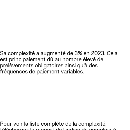
Maintien de sa première place pour la complexité
de la paie. Le nombre élevé de règles et de
changements législatifs explique la place en tête
du classement.
2. Allemagne
Sa complexité a augmenté de 3% en 2023. Cela
est principalement dû au nombre élevé de
prélèvements obligatoires ainsi qu’à des
fréquences de paiement variables.
3. Suisse
Sa complexité a augmenté de 1% en 2023 en
raison des différentes langues locales à gérer et
du nombre d’années de tenue des registres.
Pour voir la liste complète de la complexité,