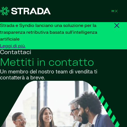
Skip to content
Strada e Syndio lanciano una soluzione per la
trasparenza retributiva basata sull'intelligenza
artificiale
Leggi di più.
Contattaci
Mettiti in contatto
Un membro del nostro team di vendita ti
contatterà a breve.