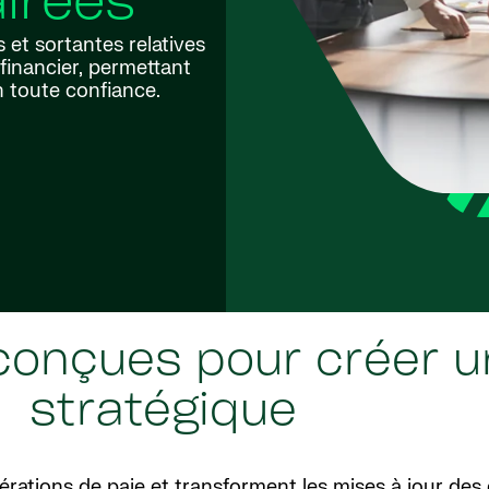
airées
 et sortantes relatives
financier, permettant
n toute confiance.
 conçues pour créer 
stratégique
rations de paie et transforment les mises à jour des