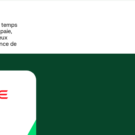
u temps
paie,
eux
ance de