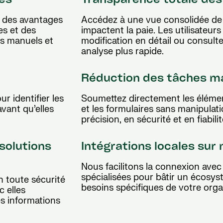
ées
Transparence totale des
 des avantages
Accédez à une vue consolidée de 
es et des
impactent la paie. Les utilisateu
ts manuels et
modification en détail ou consult
analyse plus rapide.
Réduction des tâches m
r identifier les
Soumettez directement les élémen
avant qu’elles
et les formulaires sans manipula
précision, en sécurité et en fiabil
solutions
Intégrations locales sur
Nous facilitons la connexion avec
spécialisées pour bâtir un écosy
n toute sécurité
besoins spécifiques de votre orga
c elles
es informations