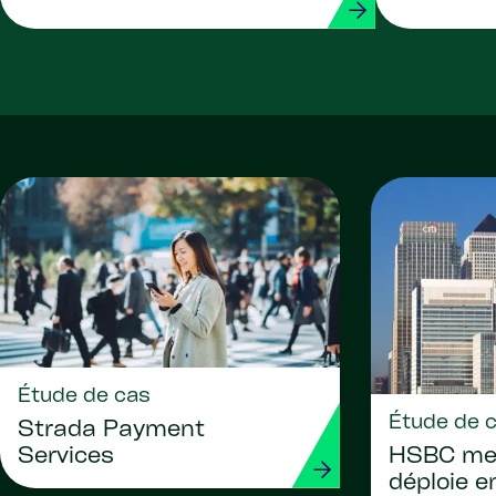
Étude de cas
Étude de 
Strada Payment
HSBC met
Services
déploie 