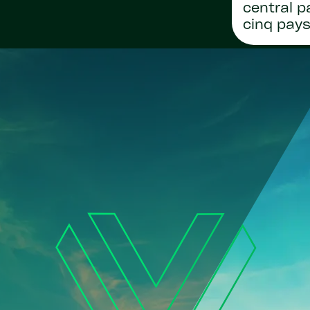
central p
cinq pay