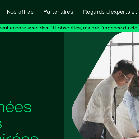
Nos offres
Partenaires
Regards d’experts et
nent encore avec des RH obsolètes, malgré l’urgence du clo
nnées
s