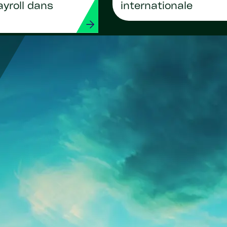
internationale
ayroll dans
s