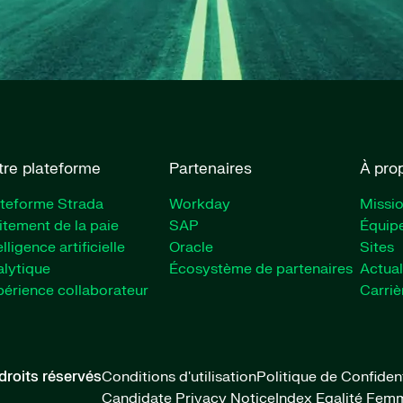
tre plateforme
Partenaires
À pro
ateforme Strada
Workday
Missio
itement de la paie
SAP
Équipe
elligence artificielle
Oracle
Sites
lytique
Écosystème de partenaires
Actual
érience collaborateur
Carriè
droits réservés
Conditions d'utilisation
Politique de Confident
Candidate Privacy Notice
Index Egalité F