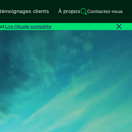
 témoignages clients
À propos
Contactez-nous
ud.
Lire l’étude complète