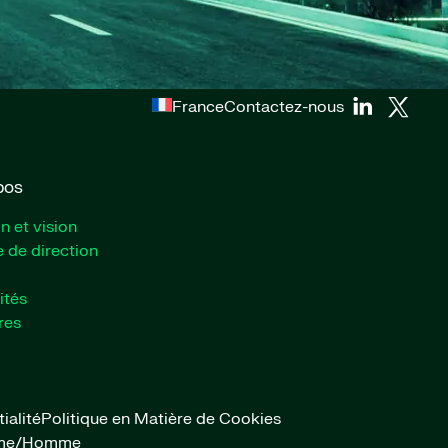
France
Contactez-nous
pos
n et vision
 de direction
ités
res
ialité
Politique en Matière de Cookies
emme/Homme