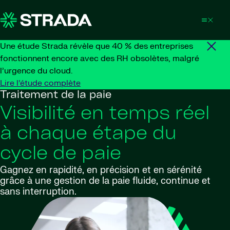
Skip to content
Une étude Strada révèle que 40 % des entreprises
fonctionnent encore avec des RH obsolètes, malgré
l’urgence du cloud.
Lire l’étude complète
Traitement de la paie
Visibilité en temps réel
à chaque étape du
cycle de paie
Gagnez en rapidité, en précision et en sérénité
grâce à une gestion de la paie fluide, continue et
sans interruption.