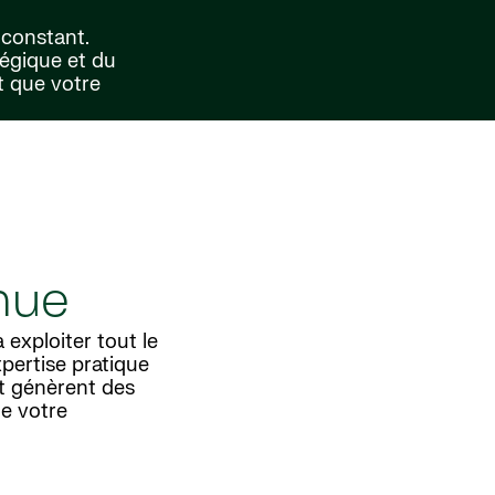
 constant.
tégique et du
t que votre
nue
exploiter tout le
xpertise pratique
et génèrent des
e votre