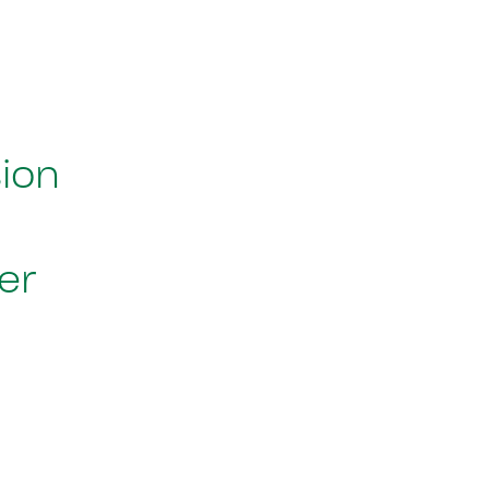
sion
er