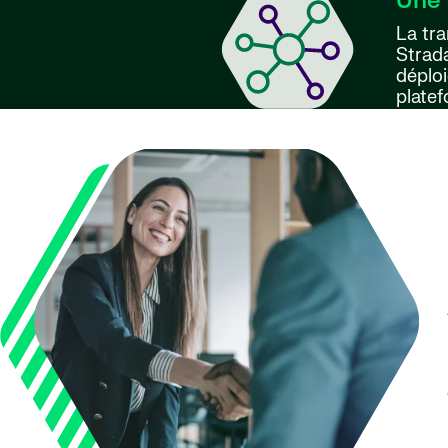
Une 
La tr
Strada
déploi
plate