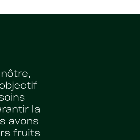
 nôtre,
objectif
soins
rantir la
us avons
s fruits