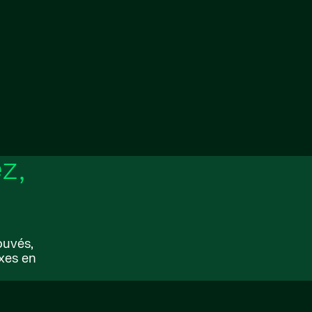
z,
ouvés,
exes en