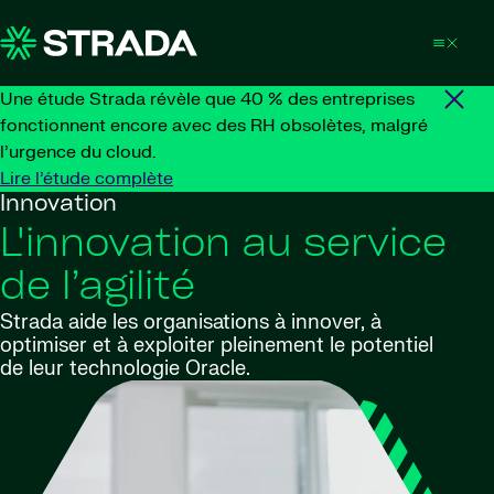
Skip to content
Une étude Strada révèle que 40 % des entreprises
fonctionnent encore avec des RH obsolètes, malgré
l’urgence du cloud.
Lire l’étude complète
Innovation
L'innovation au service
de l’agilité
Strada aide les organisations à innover, à
optimiser et à exploiter pleinement le potentiel
de leur technologie Oracle.