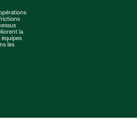
 opérations
rictions
ocessus
liorent la
s équipes
ns les