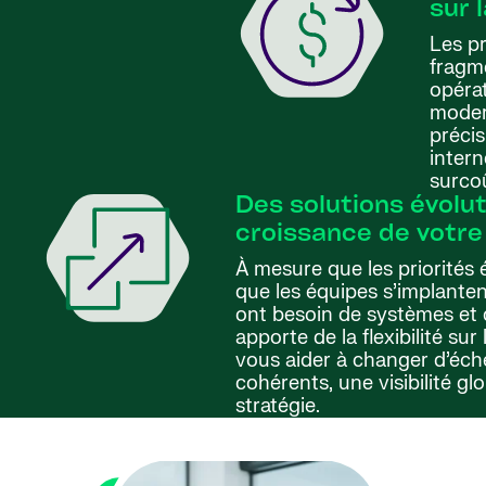
sur 
Les p
fragme
opérat
modern
précis
intern
surco
Des solutions évolu
croissance de votre
À mesure que les priorités
que les équipes s’implante
ont besoin de systèmes et 
apporte de la flexibilité s
vous aider à changer d’éch
cohérents, une visibilité 
stratégie.