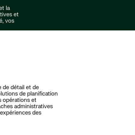
et la
tives et
é, vos
de détail et de
lutions de planification
s opérations et
tâches administratives
 expériences des