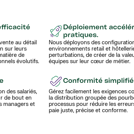
fficacité
Déploiement accéléré
pratiques.
vente au détail
Nous déployons des configuratio
on sur leurs
environnements retail et hôtelleri
matière de
perturbations, de créer de la vale
nnels évolutifs.
équipes sur leur cœur de métier.
de
Conformité simplifi
on des salariés,
Gérez facilement les exigences com
ur de bout en
la distribution groupée des pourb
des managers et
processus pour réduire les erreurs,
paie juste, précise et conforme.