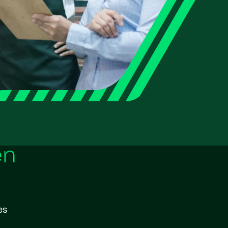
en
es