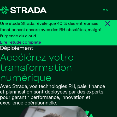
Skip to content
Une étude Strada révèle que 40 % des entreprises
fonctionnent encore avec des RH obsolètes, malgré
l’urgence du cloud.
Lire l’étude complète
Déploiement
Accélérez votre
transformation
numérique
Avec Strada, vos technologies RH, paie, finance
et planification sont déployées par des experts
pour garantir performance, innovation et
excellence opérationnelle.