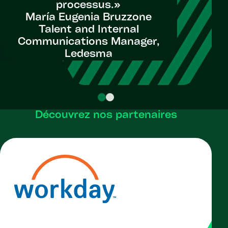
processus.»
María Eugenia Bruzzone
Talent and Internal
Seni
Communications Manager,
Acqui
Ledesma
Ope
Découvrez nos partenaires