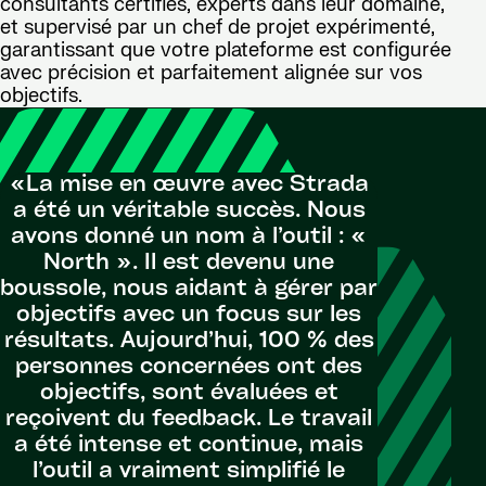
consultants certifiés, experts dans leur domaine,
et supervisé par un chef de projet expérimenté,
garantissant que votre plateforme est configurée
avec précision et parfaitement alignée sur vos
objectifs.
«La mise en œuvre avec Strada
"Strada
a été un véritable succès. Nous
claire
avons donné un nom à l’outil : «
lacun
North ». Il est devenu une
actuels, 
boussole, nous aidant à gérer par
tant que
objectifs avec un focus sur les
White Ca
résultats. Aujourd’hui, 100 % des
exper
personnes concernées ont des
Workday
objectifs, sont évaluées et
pour pa
reçoivent du feedback. Le travail
des amél
a été intense et continue, mais
des opti
l’outil a vraiment simplifié le
essenti