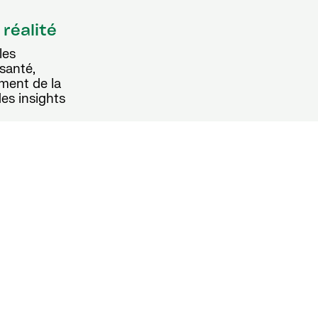
 réalité
les
 santé,
ment de la
es insights