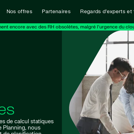
Nos offres
Partenaires
Regards d’experts et
nent encore avec des RH obsolètes, malgré l’urgence du clo
tes
les de calcul statiques
 Planning, nous