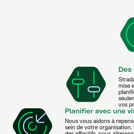
Des 
Strad
mise e
planif
seule
vos pr
Planifier avec une vi
Nous vous aidons à repense
sein de votre organisation. 
des effectifs, nous alignons