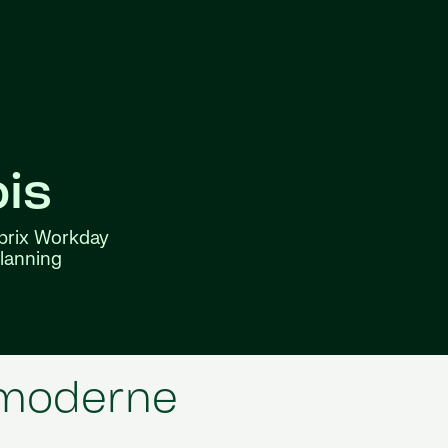
ois
 prix Workday
lanning
 moderne