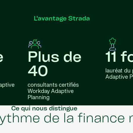
L'avantage Strada
e
Plus de
11 f
40
lauréat du
Adaptive P
aptive
consultants certifiés
Workday Adaptive
Planning
Ce qui nous distingue
rythme de la finance