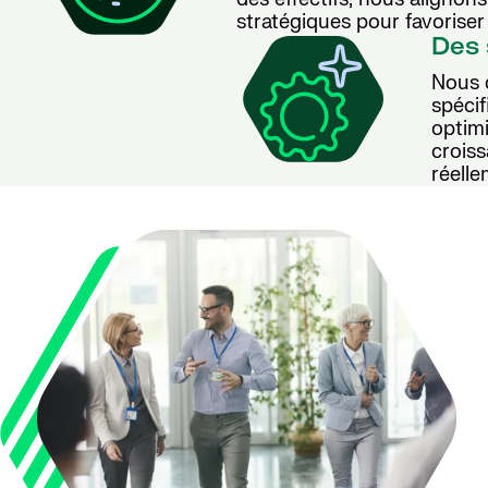
stratégiques pour favoriser 
Des 
Nous c
spécif
optim
croiss
réelle