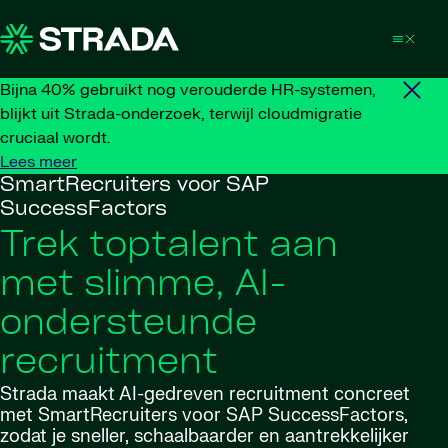
Skip to content
Bijna 40% gebruikt nog verouderde HR-systemen,
blijkt uit Strada-onderzoek, terwijl cloudmigratie
cruciaal wordt.
Lees meer
SmartRecruiters voor SAP
SuccessFactors
Trek toptalent aan
met slimme, AI-
ondersteunde
recruitment
Strada maakt AI-gedreven recruitment concreet
met SmartRecruiters voor SAP SuccessFactors,
zodat je sneller, schaalbaarder en aantrekkelijker