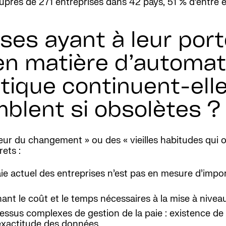
près de 271 entreprises dans 42 pays, 51 % d’entre ell
ses ayant à leur port
n matière d’automati
atique continuent-el
blent si obsolètes ?
 peur du changement » ou des « vieilles habitudes qui 
ets :
ie actuel des entreprises n’est pas en mesure d’impor
nt le coût et le temps nécessaires à la mise à nivea
ssus complexes de gestion de la paie : existence de 
’exactitude des données.